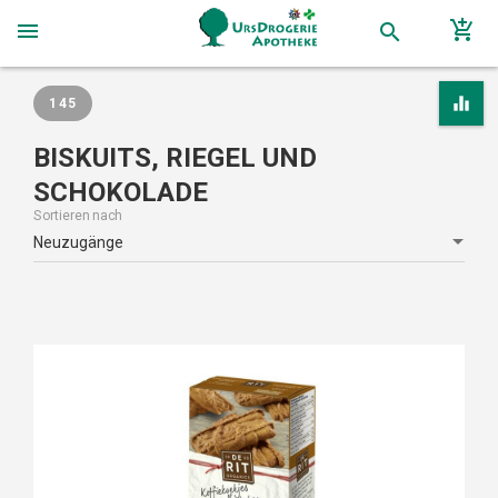
add_shopping_cart
menu
search
equalizer
145
BISKUITS, RIEGEL UND
SCHOKOLADE
Sortieren nach