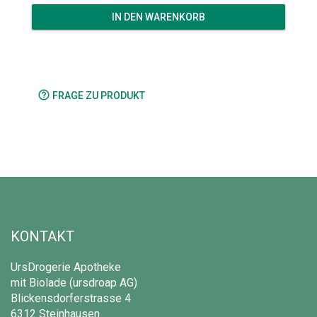
IN DEN WARENKORB
help_outline
FRAGE ZU PRODUKT
KONTAKT
UrsDrogerie Apotheke
mit Biolade (ursdroap AG)
Blickensdorferstrasse 4
6312 Steinhausen