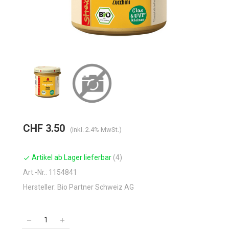
CHF 3.50
(inkl. 2.4% MwSt.)
Artikel ab Lager lieferbar
(4)
check
Art.-Nr.: 1154841
Hersteller: Bio Partner Schweiz AG
remove
add