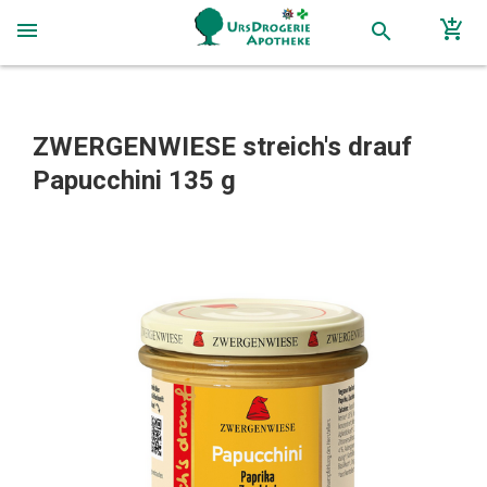
add_shopping_cart
menu
search
ZWERGENWIESE streich's drauf
Papucchini 135 g