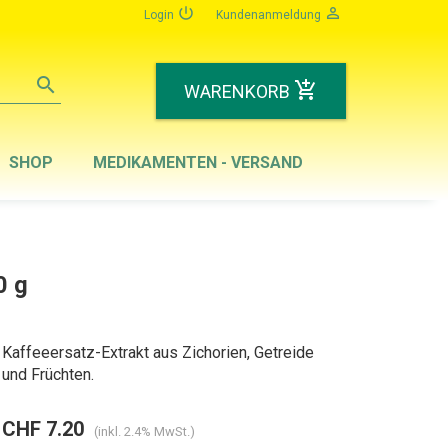
power_settings_new
person_outline
Login
Kundenanmeldung
search
add_shopping_cart
WARENKORB
SHOP
MEDIKAMENTEN - VERSAND
0 g
Kaffeeersatz-Extrakt aus Zichorien, Getreide
und Früchten.
CHF 7.20
(inkl. 2.4% MwSt.)