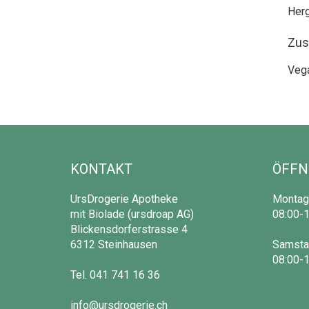
Herg
Zus
Vega
KONTAKT
ÖFFN
UrsDrogerie Apotheke
Montag 
mit Biolade (ursdroap AG)
08:00-1
Blickensdorferstrasse 4
6312 Steinhausen
Samsta
08:00-1
Tel.
041 741 16 36
info@ursdrogerie.ch