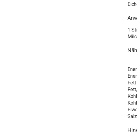
Eich
An
1 St
Milc
Näh
Ener
Ener
Fett
Fett
Kohl
Kohl
Eiw
Salz
Hin