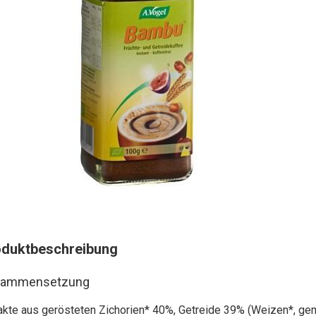
oduktbeschreibung
sammensetzung
akte aus gerösteten Zichorien* 40%, Getreide 39% (Weizen*, gem