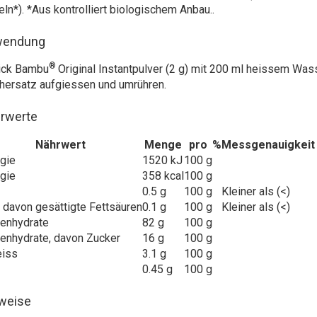
eln*). *Aus kontrolliert biologischem Anbau..
wendung
®
ick Bambu
Original Instantpulver (2 g) mit 200 ml heissem Wa
hersatz aufgiessen und umrühren.
rwerte
Nährwert
Menge
pro
%
Messgenauigkeit
gie
1520 kJ
100 g
gie
358 kcal
100 g
0.5 g
100 g
Kleiner als (<)
, davon gesättigte Fettsäuren
0.1 g
100 g
Kleiner als (<)
enhydrate
82 g
100 g
enhydrate, davon Zucker
16 g
100 g
eiss
3.1 g
100 g
0.45 g
100 g
weise