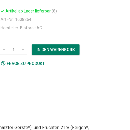
Artikel ab Lager lieferbar
(8)
check
Art.-Nr.: 1608264
Hersteller: Bioforce AG
IN DEN WARENKORB
remove
add
help_outline
FRAGE ZU PRODUKT
älzter Gerste*), und Früchten 21% (Feigen*,