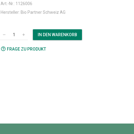
Art.-Nr.: 1126006
Hersteller: Bio Partner Schweiz AG
IN DEN WARENKORB
remove
add
help_outline
FRAGE ZU PRODUKT