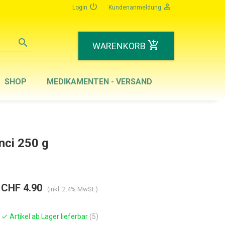
power_settings_new
person_outline
Login
Kundenanmeldung
search
add_shopping_cart
WARENKORB
SHOP
MEDIKAMENTEN - VERSAND
nci 250 g
CHF 4.90
(inkl. 2.4% MwSt.)
Artikel ab Lager lieferbar
(5)
check