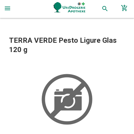
add_shopping_cart
menu
search
TERRA VERDE Pesto Ligure Glas
120 g