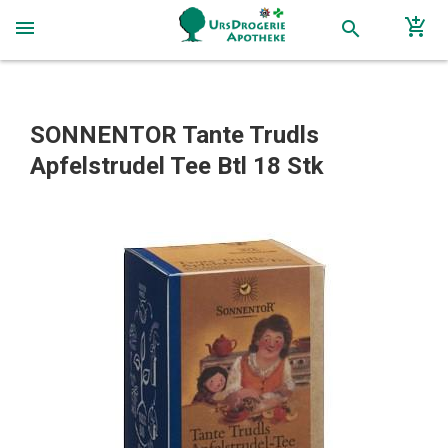
add_shopping_cart
menu
search
SONNENTOR Tante Trudls
Apfelstrudel Tee Btl 18 Stk