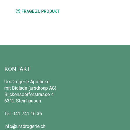
help_outline
FRAGE ZU PRODUKT
KONTAKT
UrsDrogerie Apotheke
mit Biolade (ursdroap AG)
Blickensdorferstrasse 4
6312 Steinhausen
Tel.
041 741 16 36
info@ursdrogerie.ch