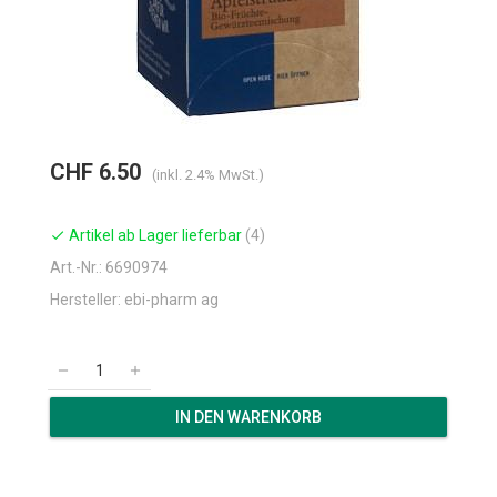
CHF 6.50
(inkl. 2.4% MwSt.)
Artikel ab Lager lieferbar
(4)
check
Art.-Nr.: 6690974
Hersteller: ebi-pharm ag
remove
add
IN DEN WARENKORB