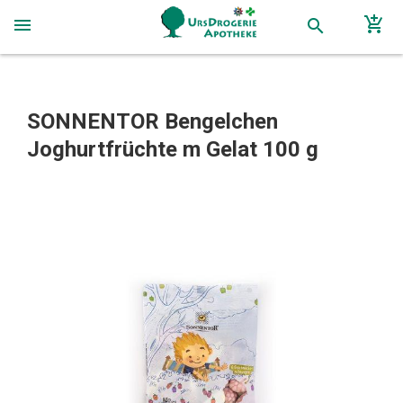
add_shopping_cart
menu
search
SONNENTOR Bengelchen
Joghurtfrüchte m Gelat 100 g