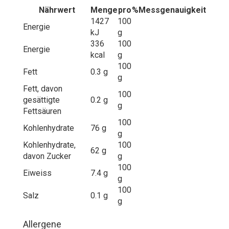
Nährwert
Menge
pro
%
Messgenauigkeit
1427
100
Energie
kJ
g
336
100
Energie
kcal
g
100
Fett
0.3 g
g
Fett, davon
100
gesättigte
0.2 g
g
Fettsäuren
100
Kohlenhydrate
76 g
g
Kohlenhydrate,
100
62 g
davon Zucker
g
100
Eiweiss
7.4 g
g
100
Salz
0.1 g
g
Allergene