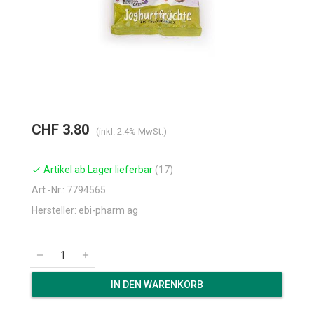
CHF 3.80
(inkl. 2.4% MwSt.)
Artikel ab Lager lieferbar
(17)
check
Art.-Nr.: 7794565
Hersteller: ebi-pharm ag
remove
add
IN DEN WARENKORB