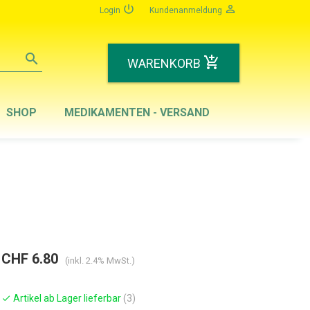
power_settings_new
person_outline
Login
Kundenanmeldung
search
add_shopping_cart
WARENKORB
SHOP
MEDIKAMENTEN - VERSAND
CHF 6.80
(inkl. 2.4% MwSt.)
Artikel ab Lager lieferbar
(3)
check