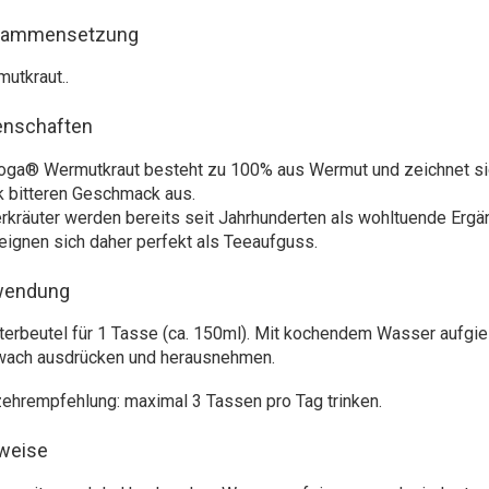
sammensetzung
utkraut..
enschaften
oga® Wermutkraut besteht zu 100% aus Wermut und zeichnet sic
k bitteren Geschmack aus.
erkräuter werden bereits seit Jahrhunderten als wohltuende Erg
eignen sich daher perfekt als Teeaufguss.
wendung
lterbeutel für 1 Tasse (ca. 150ml). Mit kochendem Wasser aufgie
wach ausdrücken und herausnehmen.
ehrempfehlung: maximal 3 Tassen pro Tag trinken.
weise