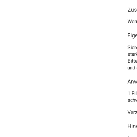
Zu
Werm
Eig
Sidr
star
Bitt
und 
An
1 Fi
sch
Verz
Hin