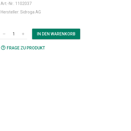
Art.-Nr.: 1102037
Hersteller: Sidroga AG
IN DEN WARENKORB
remove
add
help_outline
FRAGE ZU PRODUKT