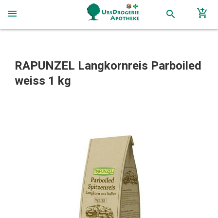
add_shopping_cart
menu
search
RAPUNZEL Langkornreis Parboiled
weiss 1 kg