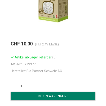
CHF 10.00
(inkl. 2.4% MwSt.)
Artikel ab Lager lieferbar
(5)
check
Art.-Nr.: 5719977
Hersteller: Bio Partner Schweiz AG
remove
add
IN DEN WARENKORB