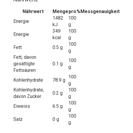
Nährwert
Menge
pro
%
Messgenauigkeit
1482
100
Energie
kJ
g
349
100
Energie
kcal
g
100
Fett
0.5 g
g
Fett, davon
100
gesättigte
0.1 g
g
Fettsäuren
100
Kohlenhydrate
78.9 g
g
Kohlenhydrate,
100
0.2 g
davon Zucker
g
100
Eiweiss
6.5 g
g
100
Salz
0 g
g