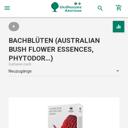
add_shopping_cart
menu
search
equalizer
8
BACHBLÜTEN (AUSTRALIAN
BUSH FLOWER ESSENCES,
PHYTODOR...)
Sortieren nach