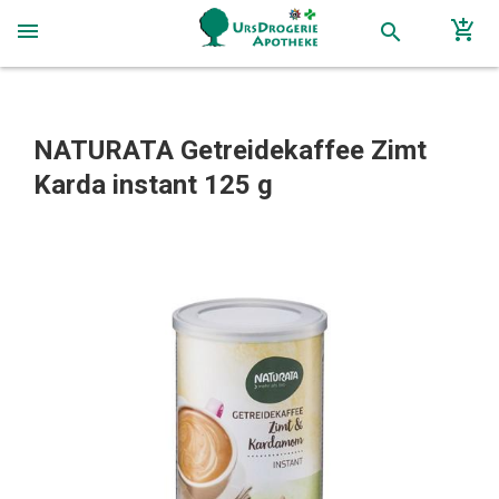
add_shopping_cart
menu
search
NATURATA Getreidekaffee Zimt
Karda instant 125 g