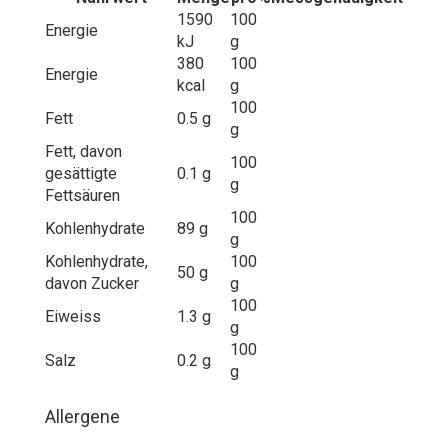
1590
100
Energie
kJ
g
380
100
Energie
kcal
g
100
Fett
0.5 g
g
Fett, davon
100
gesättigte
0.1 g
g
Fettsäuren
100
Kohlenhydrate
89 g
g
Kohlenhydrate,
100
50 g
davon Zucker
g
100
Eiweiss
1.3 g
g
100
Salz
0.2 g
g
Allergene