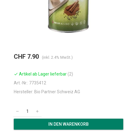
CHF 7.90
(inkl. 2.4% MwSt.)
Artikel ab Lager lieferbar
(2)
check
Art.-Nr.: 7735412
Hersteller: Bio Partner Schweiz AG
remove
add
IN DEN WARENKORB