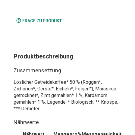
help_outline
FRAGE ZU PRODUKT
Produktbeschreibung
Zusammensetzung
Löslicher Getreidekaffee* 50 % (Roggen*,
Zichorien*, Gerste*, Eicheln*, Feigen*), Maissirup
getrocknet*, Zimt gemahlen* 1 %, Kardamom
gemahlen* 1 %. Legende: * Biologisch, ** Knospe,
*** Demeter.
Nährwerte
Nährwert
Menge
pro
%
Messgenauigkeit