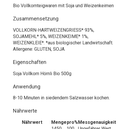
Bio Vollkornteigwaren mit Soja und Weizenkeimen
Zusammensetzung
VOLLKORN-HARTWEIZENGRIESS* 93%,
SOJAMEHL* 5%, WEIZENKEIME* 1%,
WEIZENKLEIE*. *aus biologischer Landwirtschaft.
Allergene: GLUTEN, SOJA.
Eigenschaften
Soja Vollkorn Hörnli Bio 500g
Anwendung
8-10 Minuten in siedendem Salzwasser kochen.
Nährwerte
Nährwert
Menge
pro
%
Messgenauigkeit
1450
100
Ungefährer Wert