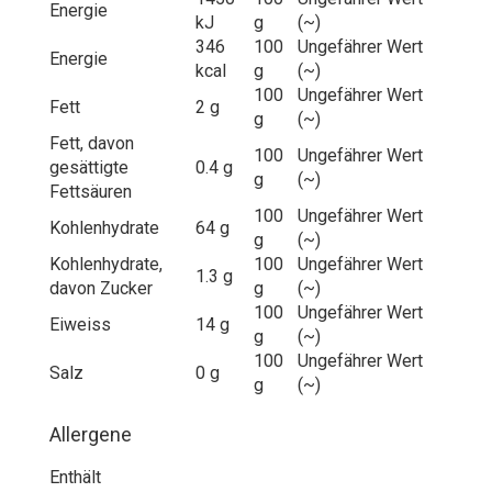
Energie
kJ
g
(~)
346
100
Ungefährer Wert
Energie
kcal
g
(~)
100
Ungefährer Wert
Fett
2 g
g
(~)
Fett, davon
100
Ungefährer Wert
gesättigte
0.4 g
g
(~)
Fettsäuren
100
Ungefährer Wert
Kohlenhydrate
64 g
g
(~)
Kohlenhydrate,
100
Ungefährer Wert
1.3 g
davon Zucker
g
(~)
100
Ungefährer Wert
Eiweiss
14 g
g
(~)
100
Ungefährer Wert
Salz
0 g
g
(~)
Allergene
Enthält