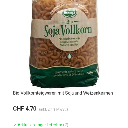
Bio Vollkornteigwaren mit Soja und Weizenkeimen
CHF 4.70
(inkl. 2.4% MwSt.)
Artikel ab Lager lieferbar
(7)
check