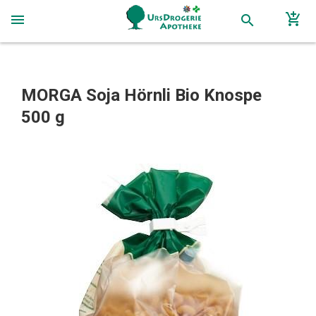
add_shopping_cart
menu
search
MORGA Soja Hörnli Bio Knospe
500 g