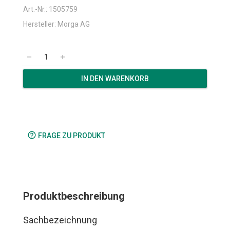
Art.-Nr.: 1505759
Hersteller: Morga AG
remove
add
IN DEN WARENKORB
help_outline
FRAGE ZU PRODUKT
Produktbeschreibung
Sachbezeichnung