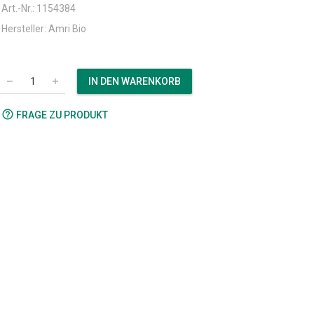
Art.-Nr.: 1154384
Hersteller: Amri Bio
IN DEN WARENKORB
remove
add
help_outline
FRAGE ZU PRODUKT