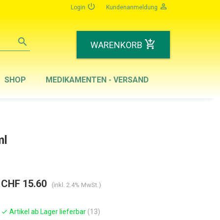
power_settings_new
person_outline
Login
Kundenanmeldung
search
add_shopping_cart
WARENKORB
SHOP
MEDIKAMENTEN - VERSAND
ml
CHF 15.60
(inkl. 2.4% MwSt.)
Artikel ab Lager lieferbar
(13)
check