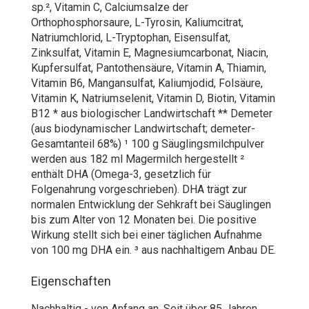
sp.², Vitamin C, Calciumsalze der
Orthophosphorsaure, L-Tyrosin, Kaliumcitrat,
Natriumchlorid, L-Tryptophan, Eisensulfat,
Zinksulfat, Vitamin E, Magnesiumcarbonat, Niacin,
Kupfersulfat, Pantothensäure, Vitamin A, Thiamin,
Vitamin B6, Mangansulfat, Kaliumjodid, Folsäure,
Vitamin K, Natriumselenit, Vitamin D, Biotin, Vitamin
B12 * aus biologischer Landwirtschaft ** Demeter
(aus biodynamischer Landwirtschaft; demeter-
Gesamtanteil 68%) ¹ 100 g Säuglingsmilchpulver
werden aus 182 ml Magermilch hergestellt ²
enthält DHA (Omega-3, gesetzlich für
Folgenahrung vorgeschrieben). DHA trägt zur
normalen Entwicklung der Sehkraft bei Säuglingen
bis zum Alter von 12 Monaten bei. Die positive
Wirkung stellt sich bei einer täglichen Aufnahme
von 100 mg DHA ein. ³ aus nachhaltigem Anbau DE.
Eigenschaften
Nachhaltig - von Anfang an. Seit über 85 Jahren