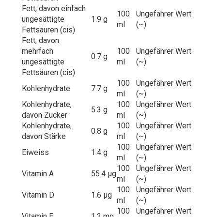
Fett, davon einfach
100
Ungefährer Wert
ungesättigte
1.9 g
ml
(~)
Fettsäuren (cis)
Fett, davon
mehrfach
100
Ungefährer Wert
0.7 g
ungesättigte
ml
(~)
Fettsäuren (cis)
100
Ungefährer Wert
Kohlenhydrate
7.7 g
ml
(~)
Kohlenhydrate,
100
Ungefährer Wert
5.3 g
davon Zucker
ml
(~)
Kohlenhydrate,
100
Ungefährer Wert
0.8 g
davon Stärke
ml
(~)
100
Ungefährer Wert
Eiweiss
1.4 g
ml
(~)
100
Ungefährer Wert
Vitamin A
55.4 µg
ml
(~)
100
Ungefährer Wert
Vitamin D
1.6 µg
ml
(~)
100
Ungefährer Wert
Vitamin E
1.2 mg