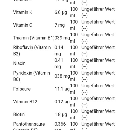
ml
(~)
100
Ungefährer Wert
Vitamin K
6.6 µg
ml
(~)
100
Ungefährer Wert
Vitamin C
7 mg
ml
(~)
100
Ungefährer Wert
Thiamin (Vitamin B1)
039 mg
ml
(~)
Riboflavin (Vitamin
0.14
100
Ungefährer Wert
B2)
mg
ml
(~)
0.41
100
Ungefährer Wert
Niacin
mg
ml
(~)
Pyridoxin (Vitamin
100
Ungefährer Wert
038 mg
B6)
ml
(~)
100
Ungefährer Wert
Folsäure
11.1 µg
ml
(~)
100
Ungefährer Wert
Vitamin B12
0.12 µg
ml
(~)
100
Ungefährer Wert
Biotin
1.8 µg
ml
(~)
Pantothensäure
0.366
100
Ungefährer Wert