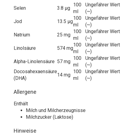
100
Ungefährer Wert
Selen
3.8 µg
ml
(~)
100
Ungefährer Wert
Jod
13.5 µg
ml
(~)
100
Ungefährer Wert
Natrium
25 mg
ml
(~)
100
Ungefährer Wert
Linolsäure
574 mg
ml
(~)
100
Ungefährer Wert
Alpha-Linolensäure
57 mg
ml
(~)
Docosahexaensäure
100
Ungefährer Wert
14 mg
(DHA)
ml
(~)
Allergene
Enthält
Milch und Milcherzeugnisse
Milchzucker (Laktose)
Hinweise