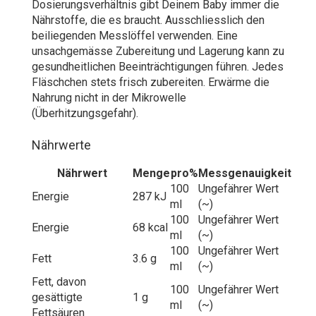
Dosierungsverhältnis gibt Deinem Baby immer die
Nährstoffe, die es braucht. Ausschliesslich den
beiliegenden Messlöffel verwenden. Eine
unsachgemässe Zubereitung und Lagerung kann zu
gesundheitlichen Beeinträchtigungen führen. Jedes
Fläschchen stets frisch zubereiten. Erwärme die
Nahrung nicht in der Mikrowelle
(Überhitzungsgefahr).
Nährwerte
Nährwert
Menge
pro
%
Messgenauigkeit
100
Ungefährer Wert
Energie
287 kJ
ml
(~)
100
Ungefährer Wert
Energie
68 kcal
ml
(~)
100
Ungefährer Wert
Fett
3.6 g
ml
(~)
Fett, davon
100
Ungefährer Wert
gesättigte
1 g
ml
(~)
Fettsäuren