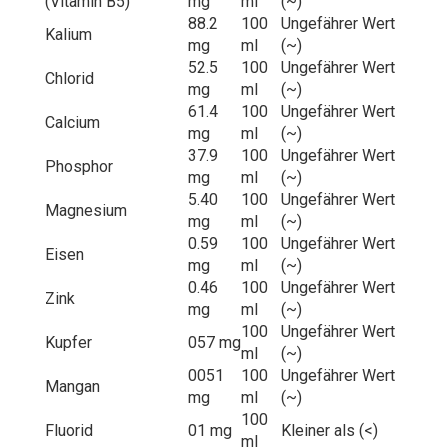
(Vitamin B5)
mg
ml
(~)
88.2
100
Ungefährer Wert
Kalium
mg
ml
(~)
52.5
100
Ungefährer Wert
Chlorid
mg
ml
(~)
61.4
100
Ungefährer Wert
Calcium
mg
ml
(~)
37.9
100
Ungefährer Wert
Phosphor
mg
ml
(~)
5.40
100
Ungefährer Wert
Magnesium
mg
ml
(~)
0.59
100
Ungefährer Wert
Eisen
mg
ml
(~)
0.46
100
Ungefährer Wert
Zink
mg
ml
(~)
100
Ungefährer Wert
Kupfer
057 mg
ml
(~)
0051
100
Ungefährer Wert
Mangan
mg
ml
(~)
100
Fluorid
01 mg
Kleiner als (<)
ml