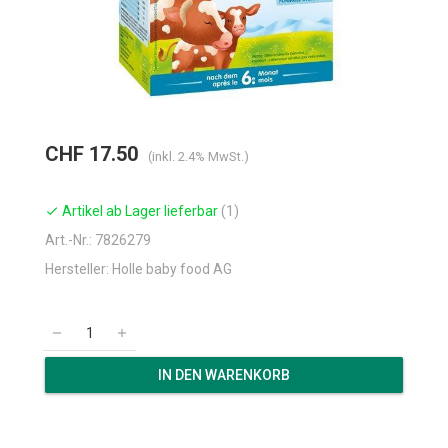
CHF 17.50
(inkl. 2.4% MwSt.)
Artikel ab Lager lieferbar
(1)
check
Art.-Nr.: 7826279
Hersteller: Holle baby food AG
remove
add
IN DEN WARENKORB