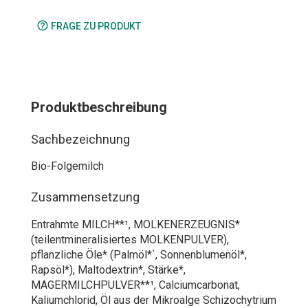
help_outline
FRAGE ZU PRODUKT
Produktbeschreibung
Sachbezeichnung
Bio-Folgemilch
Zusammensetzung
Entrahmte MILCH**¹, MOLKENERZEUGNIS*
(teilentmineralisiertes MOLKENPULVER),
pflanzliche Öle* (Palmöl*`, Sonnenblumenöl*,
Rapsöl*), Maltodextrin*, Stärke*,
MAGERMILCHPULVER**¹, Calciumcarbonat,
Kaliumchlorid, Öl aus der Mikroalge Schizochytrium