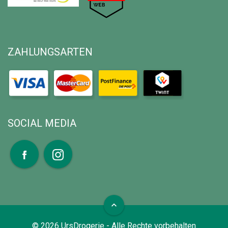
ZAHLUNGSARTEN
SOCIAL MEDIA
expand_less
©
2026
UrsDrogerie - Alle Rechte vorbehalten