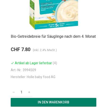
Bio-Getreidebreie für Säuglinge nach dem 4. Monat
CHF 7.80
(inkl. 2.4% MwSt.)
Artikel ab Lager lieferbar
(4)
check
Art.-Nr.: 3994509
Hersteller: Holle baby food AG
remove
add
IN DEN WARENKORB