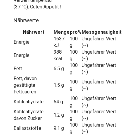
Verzehrtemperatur
(37 °C). Guten Appetit !
Nährwerte
Nährwert
Menge
pro
%
Messgenauigkeit
1637
100
Ungefährer Wert
Energie
kJ
g
(~)
388
100
Ungefährer Wert
Energie
kcal
g
(~)
100
Ungefährer Wert
Fett
6.5 g
g
(~)
Fett, davon
100
Ungefährer Wert
gesättigte
1.5 g
g
(~)
Fettsäuren
100
Ungefährer Wert
Kohlenhydrate
64 g
g
(~)
Kohlenhydrate,
100
Ungefährer Wert
1.2 g
davon Zucker
g
(~)
100
Ungefährer Wert
Ballaststoffe
9.1 g
g
(~)