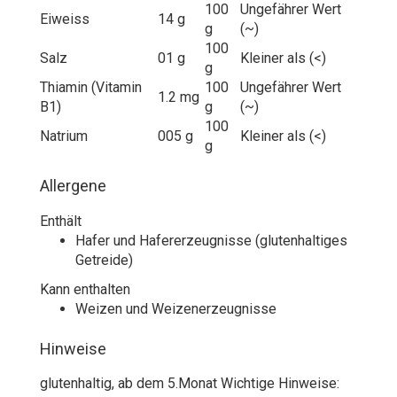
100
Ungefährer Wert
Eiweiss
14 g
g
(~)
100
Salz
01 g
Kleiner als (<)
g
Thiamin (Vitamin
100
Ungefährer Wert
1.2 mg
B1)
g
(~)
100
Natrium
005 g
Kleiner als (<)
g
Allergene
Enthält
Hafer und Hafererzeugnisse (glutenhaltiges
Getreide)
Kann enthalten
Weizen und Weizenerzeugnisse
Hinweise
glutenhaltig, ab dem 5.Monat Wichtige Hinweise: