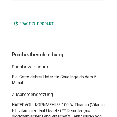
help_outline
FRAGE ZU PRODUKT
Produktbeschreibung
Sachbezeichnung
Bio-Getreidebrei Hafer für Säuglinge ab dem 5.
Monat
Zusammensetzung
HAFERVOLLKORNMEHL** 100 %, Thiamin (Vitamin
B1, vitaminiert laut Gesetz) ** Demeter (aus
biodynamischer Landwirtschaft) Kann Spuren von