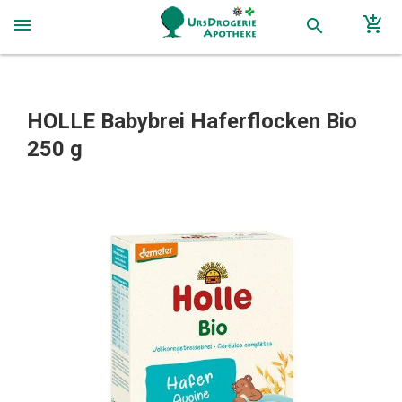
add_shopping_cart
menu
search
HOLLE Babybrei Haferflocken Bio
250 g