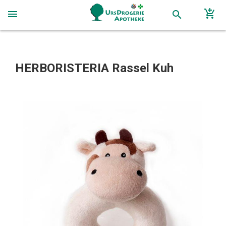
add_shopping_cart
menu
search
HERBORISTERIA Rassel Kuh