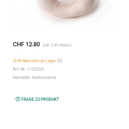
CHF 12.80
(inkl. 2.4% MwSt.)
Artikel nicht an Lager
(0)
info_outline
Art.-Nr.: 1132269
Hersteller: Herboristeria
help_outline
FRAGE ZU PRODUKT