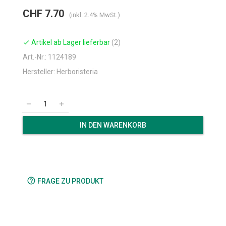
CHF 7.70
(inkl. 2.4% MwSt.)
Artikel ab Lager lieferbar
(2)
check
Art.-Nr.: 1124189
Hersteller: Herboristeria
remove
add
IN DEN WARENKORB
help_outline
FRAGE ZU PRODUKT