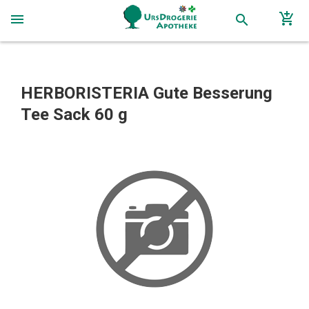
add_shopping_cart
menu
search
HERBORISTERIA Gute Besserung
Tee Sack 60 g