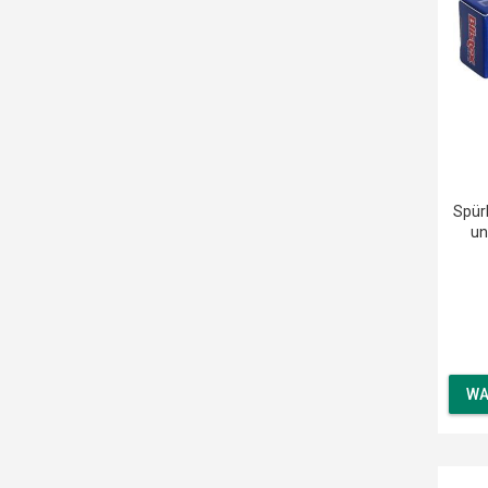
Spür
un
WA