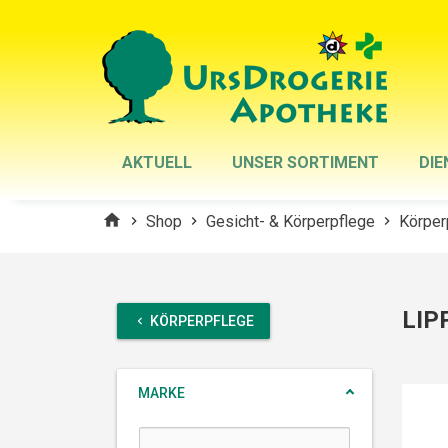
AKTUELL
UNSER SORTIMENT
DIE
home
Shop
Gesicht- & Körperpflege
Körper
chevron_right
chevron_right
chevron_right
LIP
KÖRPERPFLEGE
chevron_left
MARKE