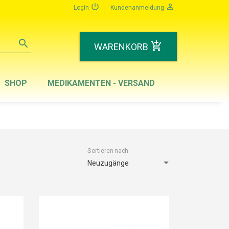
power_settings_new
person_outline
Login
Kundenanmeldung
search
add_shopping_cart
WARENKORB
SHOP
MEDIKAMENTEN - VERSAND
Sortieren nach