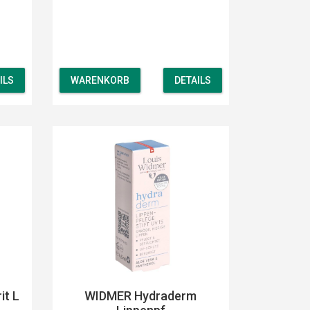
ILS
WARENKORB
DETAILS
it L
WIDMER Hydraderm