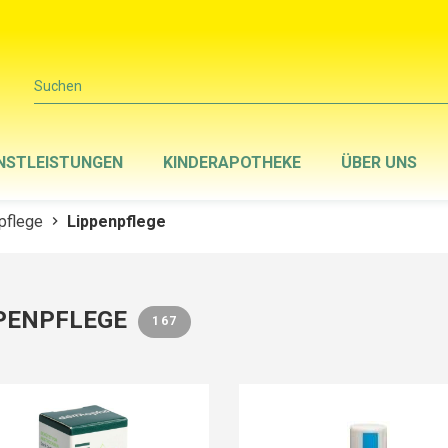
Suchen
NSTLEISTUNGEN
KINDERAPOTHEKE
ÜBER UNS
pflege
Lippenpflege
chevron_right
PENPFLEGE
167