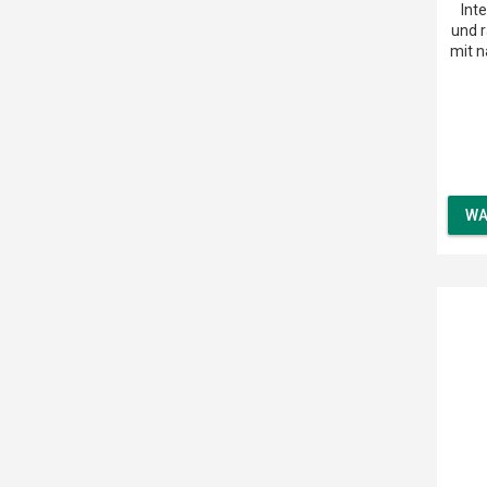
Int
und r
mit n
WA