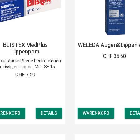
BLISTEX MedPlus
WELEDA Augen&Lippen A
Lippenpom
CHF 35.50
bar starke Pflege bei trockenen
d rissigen Lippen. Mit LSF 15.
CHF 7.50
RENKORB
DETAILS
WARENKORB
DETA