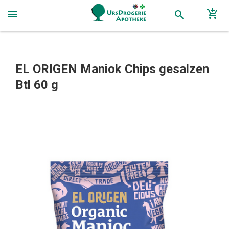
add_shopping_cart
menu
search
EL ORIGEN Maniok Chips gesalzen
Btl 60 g