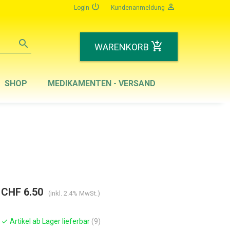
power_settings_new
person_outline
Login
Kundenanmeldung
search
add_shopping_cart
WARENKORB
SHOP
MEDIKAMENTEN - VERSAND
CHF 6.50
(inkl. 2.4% MwSt.)
Artikel ab Lager lieferbar
(9)
check