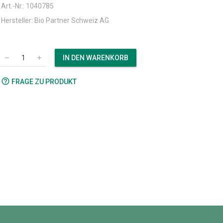
Art.-Nr.: 1040785
Hersteller: Bio Partner Schweiz AG
IN DEN WARENKORB
remove
add
help_outline
FRAGE ZU PRODUKT