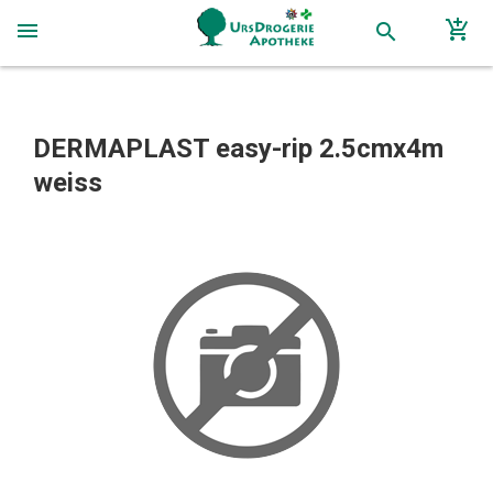
add_shopping_cart
menu
search
DERMAPLAST easy-rip 2.5cmx4m
weiss