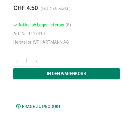
CHF 4.50
(inkl. 2.4% MwSt.)
Artikel ab Lager lieferbar
(8)
check
Art.-Nr.: 1113410
Hersteller: IVF HARTMANN AG
remove
add
IN DEN WARENKORB
help_outline
FRAGE ZU PRODUKT