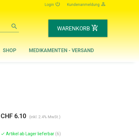
power_settings_new
person_outline
Login
Kundenanmeldung
search
add_shopping_cart
WARENKORB
SHOP
MEDIKAMENTEN - VERSAND
CHF 6.10
(inkl. 2.4% MwSt.)
Artikel ab Lager lieferbar
(6)
check