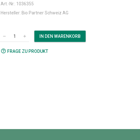
Art.-Nr.: 1036355
Hersteller: Bio Partner Schweiz AG
IN DEN WARENKORB
remove
add
help_outline
FRAGE ZU PRODUKT