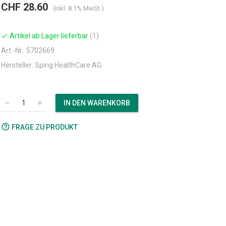
CHF 28.60
(inkl. 8.1% MwSt.)
Artikel ab Lager lieferbar
(1)
check
Art.-Nr.: 5702669
Hersteller: Spirig HealthCare AG
IN DEN WARENKORB
remove
add
help_outline
FRAGE ZU PRODUKT