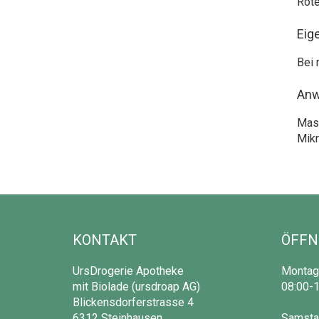
Rote
Eig
Bei 
An
Mass
Mikr
KONTAKT
ÖFFN
UrsDrogerie Apotheke
Montag 
mit Biolade (ursdroap AG)
08:00-1
Blickensdorferstrasse 4
6312 Steinhausen
Samsta