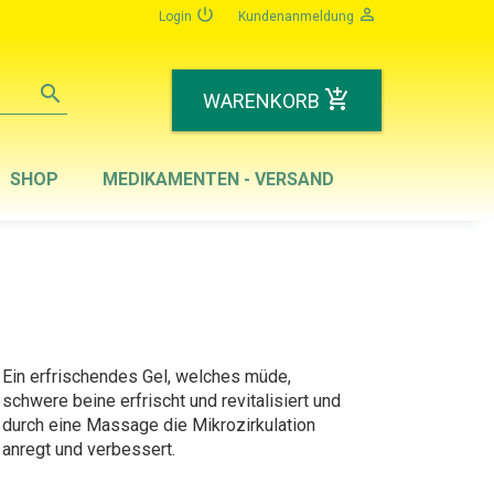
power_settings_new
person_outline
Login
Kundenanmeldung
search
add_shopping_cart
WARENKORB
SHOP
MEDIKAMENTEN - VERSAND
Ein erfrischendes Gel, welches müde,
schwere beine erfrischt und revitalisiert und
durch eine Massage die Mikrozirkulation
anregt und verbessert.