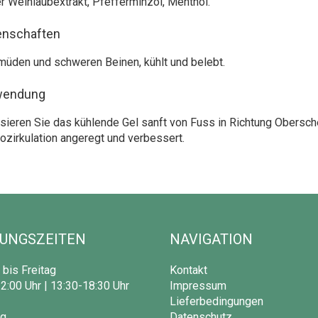
r Weinlaubextrakt, Pfefferminzöl, Menthol.
enschaften
müden und schweren Beinen, kühlt und belebt.
wendung
ieren Sie das kühlende Gel sanft von Fuss in Richtung Obersche
ozirkulation angeregt und verbessert.
UNGSZEITEN
NAVIGATION
bis Freitag
Kontakt
2:00 Uhr | 13:30-18:30 Uhr
Impressum
Lieferbedingungen
g
Datenschutz