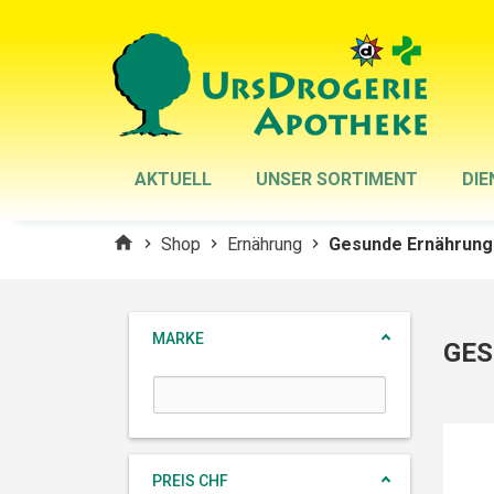
AKTUELL
UNSER SORTIMENT
DIE
home
Shop
Ernährung
Gesunde Ernährung
chevron_right
chevron_right
chevron_right
MARKE
GE
PREIS CHF