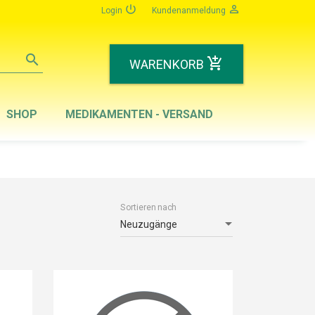
power_settings_new
person_outline
Login
Kundenanmeldung
search
add_shopping_cart
WARENKORB
SHOP
MEDIKAMENTEN - VERSAND
Sortieren nach