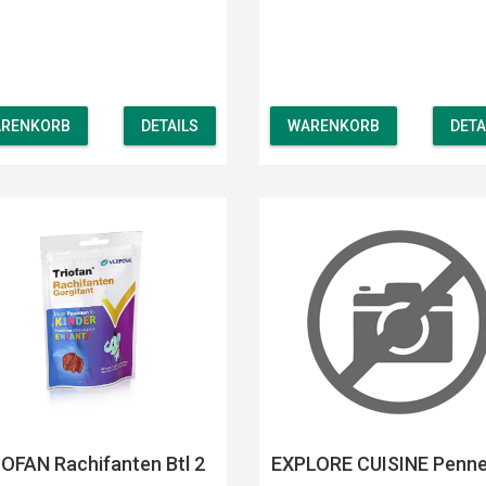
RENKORB
DETAILS
WARENKORB
DETA
OFAN Rachifanten Btl 2
EXPLORE CUISINE Penne