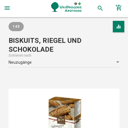
add_shopping_cart
menu
search
equalizer
145
BISKUITS, RIEGEL UND
SCHOKOLADE
Sortieren nach